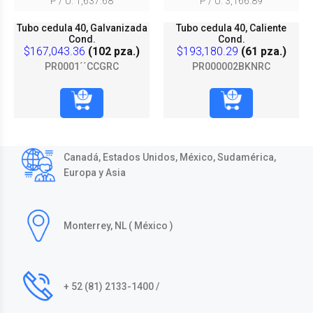
P / U: 1,637.68
P / U: 3,166.89
Tubo cedula 40, Galvanizada
Tubo cedula 40, Caliente
Cond.
Cond.
$167,043.36
(102 pza.)
$193,180.29
(61 pza.)
PR0001´´CCGRC
PR000002BKNRC
Canadá, Estados Unidos, México, Sudamérica,
Europa y Asia
Monterrey, NL ( México )
+ 52 (81) 2133-1400 /