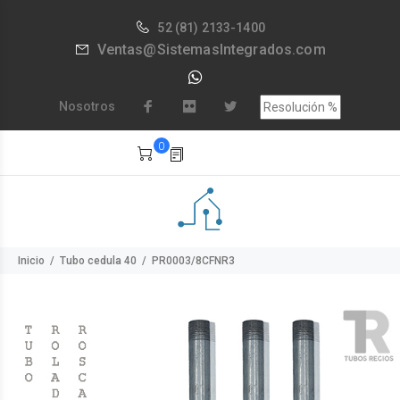
52
(81) 2133-1400
Ventas@SistemasIntegrados.com
Nosotros
0
Inicio
Tubo cedula 40
PR0003/8CFNR3