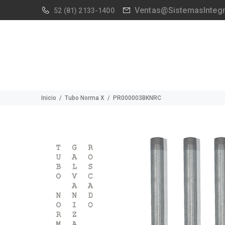
Ventas@SistemasInteg
52
(81) 2133-1400
Inicio
Tubo Norma X
PR000003BKNRC