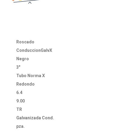
Roscado
ConduccionGalvX
Negro
3"
Tubo Norma X
Redondo
6.4
9.00
TR
Galvanizada Cond.
pza.