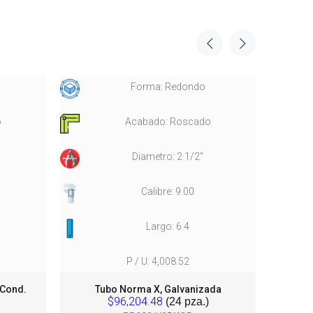
Forma: Redondo
o
Acabado: Roscado
Diametro: 2 1/2"
Calibre: 9.00
Largo: 6.4
P / U: 4,008.52
 Cond.
Tubo Norma X, Galvanizada
T
$96,204.48
(24 pza.)