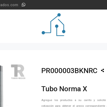
rados.com
PR000003BKNRC
Tubo Norma X
Agregue los productos a su carrito y solicite
cotización para obtener el precio correspondiente