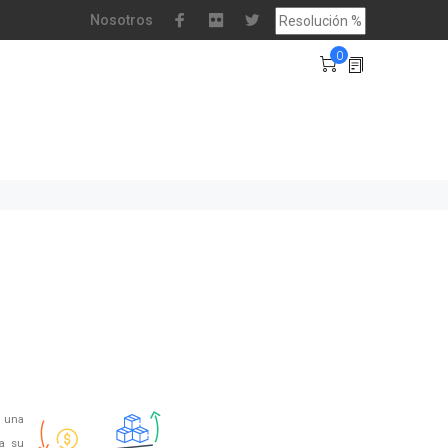
Nosotros
0
 una
 a su